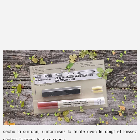
Accessoires
Set de réparation
Le set de réparation, composé
d’un bâton de cire, d’un feutre de
retouche, et de deux mines de rechange, a été spécialement conçu
pour vous permettre de combler les rayures superficielles ou de
masquer les réparations sur vos meubles.
Un jeu d’enfant ! Passez le feutre sur la rayure après avoir nettoyé et
séché la surface, uniformisez la teinte avec le doigt et laissez
sécher. Diverses teinte au choix.