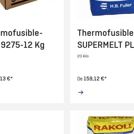
mofusible-
Thermofusible
 9275-12 Kg
SUPERMELT P
INC-20 Kg
20 Kilo
13 €*
159,12 €*
De