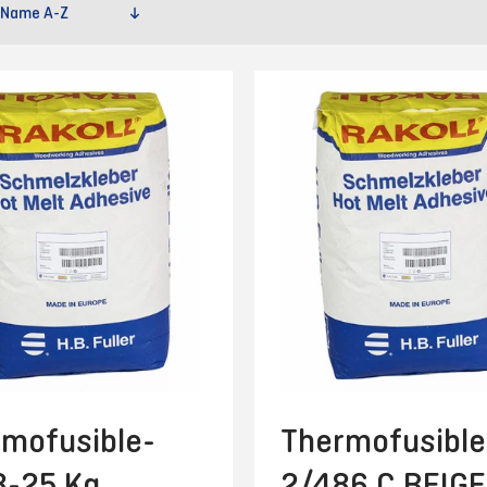
mofusible-
Thermofusible
8-25 Kg
2/486 C BEIG