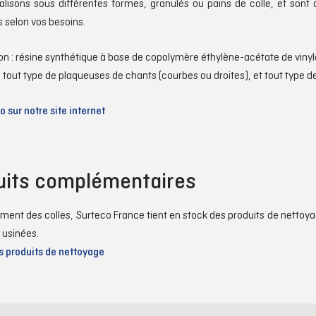
isons sous différentes formes, granulés ou pains de colle, et sont d
s selon vos besoins.
n : résine synthétique à base de copolymère éthylène-acétate de vinyle
 : tout type de plaqueuses de chants (courbes ou droites), et tout type d
fo sur notre site internet
uits complémentaires
ent des colles, Surteco France tient en stock des produits de nettoyag
 usinées.
es produits de nettoyage