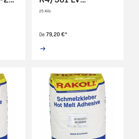
NATURE-25 Kg
25 Kilo
79,20 €*
De