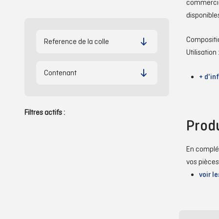
commercial
disponible
Compositio
Reference de la colle
Utilisation
Contenant
+ d'in
Filtres actifs :
Prod
En complém
vos pièces
voir l