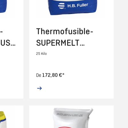
-
Thermofusible-
LUS
SUPERMELT
PROFESSI-25 Kg
25 Kilo
172,80 €*
De