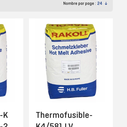
Nombre par page :
-K
Thermofusible-
E-25
K4/581 LV