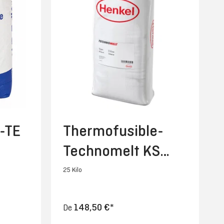
-TE
Thermofusible-
Technomelt KS
351-25 Kg
25 Kilo
148,50 €*
De