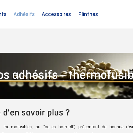
nts
Adhésifs
Accessoires
Plinthes
os adhésifs - thermofusib
 d'en savoir plus ?
s thermofusibles, ou "colles hotmelt", présentent de bonnes ré