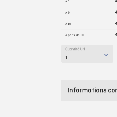
4
À
3
4
À
9
4
À
19
4
À partir de
20
Quantité UM
Informations c