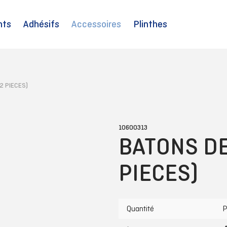
nts
Adhésifs
Accessoires
Plinthes
2 PIECES)
10600313
BATONS DE
PIECES)
Quantité
P